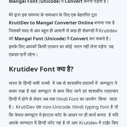
Mangal Font
(
Unicode
) में
Convert
करना पड़ता है।
मेरे द्वारा इस समस्‍या के समाधान के लिए एक बेहतरित टूल
KrutiDev to Mangal Converter
Online
बनाया गया है
जिसकी मदद से आप बहुत ही आसनी से कछ ही सेकण्‍डों में Krutidev
को
Mangal Font
(
Unicode
) में
Convert
कर सकते है।
इसके लिए आपकों किसी प्रकार का कोई प्‍लान नहीं लेना पड़ेगा यह
एकदम फ्री रहेगा।
Krutidev Font क्या है?
भारत के हिन्‍दी भाषी राज्‍याें में जब से शासकीय दफतरों में कम्‍प्‍यूटर ने
कदम रखा है वहां कम्‍प्‍यूटर से काम किए जाने एवं शासकीय पत्राचार
हिन्‍दी में होने से लेकर अब तक Hindi Font का उपयोग किया जाता
है। KrutiDev एक non-Unicode Hindi typing font है तो
कि केवल कम्‍प्‍यूटर में इंस्‍टाल फॉट के आधार पर ही कार्य करता है यदि
आपके कम्‍प्‍यटर में हिन्‍दी फोंट नहं है तो आप Krutidev में टाईप किए