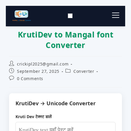
KrutiDev to Mangal font
Typing Tool
▼
Converter
Converter Tools
▼
crickipl2025@gmail.com
Download
▼
September 27, 2025
Converter
0 Comments
Keyboard Layout
▼
KrutiDev → Unicode Converter
Kruti Dev टेक्स्ट डालें