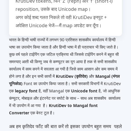
KrutiDev tokens, फिर 'Z' (reph) और 'f' (short-i)
reposition, उसके बाद Unicode map।
अगर कोई शब्द गलत निकले तो वही KrutiDev इनपुट +
अपेक्षित Unicode भेजें—मैं map अपडेट कर दूँगा।
भारत के हिन्‍दी भाषी राज्‍यों में लगभग 90 प्रतिशत शासकीय कार्यालय में हिन्‍दी
भाषा का उपायोग किया जाता है और हिन्‍दी भाषा में ही पत्राचार भी किए जाते है।
कुछ वर्ष पहले टाईपिंग एक जटिल प्रक्रिया थी जिससे टाईपिंग करने में बहुत सी
समस्‍याए आती थी किन्‍तु जब से कम्‍प्‍यूटर का युग आया है तक से सभी शासकीय
कार्यालय में काम करने में सरलता आ गयी है जिसे काम आसान ओर कम समय में
होने लगा है और इन सभी कार्यो में
KrutiDev (कृतिदेव)
और
Mangal (मंगल
यूनिकोड)
Font का उपयोग किया जाता है। सभी सरकारी विभागों में KrutiDev
एक
legacy font
है, वहीं Mangal एक
Unicode font
है, जो आधुनिक
कंप्यूटर, मोबाइल और इंटरनेट पर सपोर्ट के साथ – साथ अब शासकीय कार्यालय
में भी उपयोग में आ गया है।
KrutiDev to Mangal font
Converter
एक बेस्‍ट टूल है।
अब हम कृतिदेव फॉंट की बात करें तो इसका उपयोग बहुत समय पहले