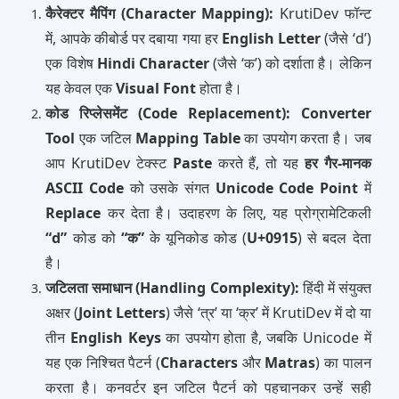
कैरेक्टर मैपिंग (Character Mapping):
KrutiDev फॉन्ट
में, आपके कीबोर्ड पर दबाया गया हर
English Letter
(जैसे ‘d’)
एक विशेष
Hindi Character
(जैसे ‘क’) को दर्शाता है। लेकिन
यह केवल एक
Visual Font
होता है।
कोड रिप्लेसमेंट (Code Replacement):
Converter
Tool
एक जटिल
Mapping Table
का उपयोग करता है। जब
आप KrutiDev टेक्स्ट
Paste
करते हैं, तो यह
हर गैर-मानक
ASCII Code
को उसके संगत
Unicode Code Point
में
Replace
कर देता है। उदाहरण के लिए, यह प्रोग्रामेटिकली
“d”
कोड को
“क”
के यूनिकोड कोड (
U+0915
) से बदल देता
है।
जटिलता समाधान (Handling Complexity):
हिंदी में संयुक्त
अक्षर (
Joint Letters
) जैसे ‘त्र’ या ‘क्र’ में KrutiDev में दो या
तीन
English Keys
का उपयोग होता है, जबकि Unicode में
यह एक निश्चित पैटर्न (
Characters
और
Matras
) का पालन
करता है। कनवर्टर इन जटिल पैटर्न को पहचानकर उन्हें सही