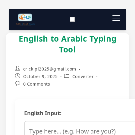
English to Arabic Typing
Typing Tool
▼
Tool
Converter Tools
▼
crickipl2025@gmail.com
Download
▼
October 9, 2025
Converter
0 Comments
Keyboard Layout
▼
English Input: