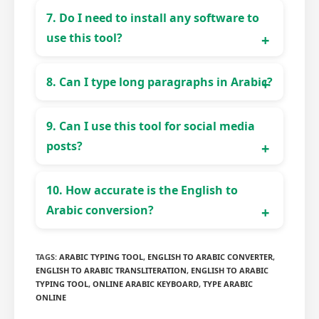
Yes, the Arabic text is fully Unicode-
7. Do I need to install any software to
supported and works on all platforms.
use this tool?
No installation is required. The tool works
8. Can I type long paragraphs in Arabic?
completely online from your browser.
Yes, you can type small sentences or long
9. Can I use this tool for social media
paragraphs, and the tool will convert all
posts?
English text into Arabic.
Absolutely! Copy the Arabic text and post
10. How accurate is the English to
directly on Facebook, WhatsApp, Instagram,
Arabic conversion?
or any platform.
The tool is highly accurate for phonetic
TAGS
:
ARABIC TYPING TOOL
,
ENGLISH TO ARABIC CONVERTER
,
typing. Common Arabic words and
ENGLISH TO ARABIC TRANSLITERATION
,
ENGLISH TO ARABIC
expressions are converted correctly in real-
TYPING TOOL
,
ONLINE ARABIC KEYBOARD
,
TYPE ARABIC
ONLINE
time.