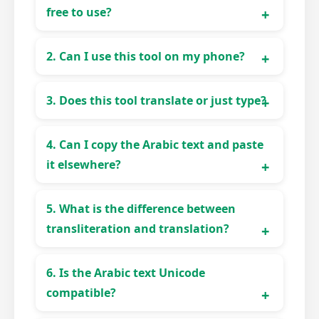
free to use?
Yes, it’s 100% free with no registration
2. Can I use this tool on my phone?
required.
Yes! It’s fully mobile-friendly and works on all
3. Does this tool translate or just type?
modern browsers.
It performs
transliteration
— typing Arabic
4. Can I copy the Arabic text and paste
using English letters — not translation.
it elsewhere?
Absolutely! You can copy, share, or download
5. What is the difference between
your Arabic text easily.
transliteration and translation?
Transliteration = typing Arabic using English
6. Is the Arabic text Unicode
phonetics.
compatible?
Translation = changing meaning from
English to Arabic.