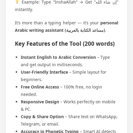
Example: Type “InshaAllah” → Get “إن شاء الله”
instantly.
It’s more than a typing helper — it’s your
personal
Arabic writing assistant (مساعد الكتابة بالعربية)
.
Key Features of the Tool
(200 words)
Instant English to Arabic Conversion
– Type
and get output in milliseconds.
User-Friendly Interface
– Simple layout for
beginners.
Free Online Access
– 100% free, no login
needed.
Responsive Design
– Works perfectly on mobile
& PC.
Copy & Share Option
– Share text on WhatsApp,
Telegram, or email.
Accuracy in Phonetic Typing
– Smart AI detects